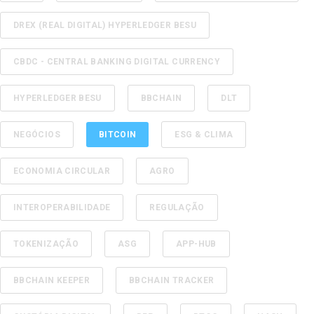
DREX (REAL DIGITAL) HYPERLEDGER BESU
CBDC - CENTRAL BANKING DIGITAL CURRENCY
HYPERLEDGER BESU
BBCHAIN
DLT
NEGÓCIOS
BITCOIN
ESG & CLIMA
ECONOMIA CIRCULAR
AGRO
INTEROPERABILIDADE
REGULAÇÃO
TOKENIZAÇÃO
ASG
APP-HUB
BBCHAIN KEEPER
BBCHAIN TRACKER