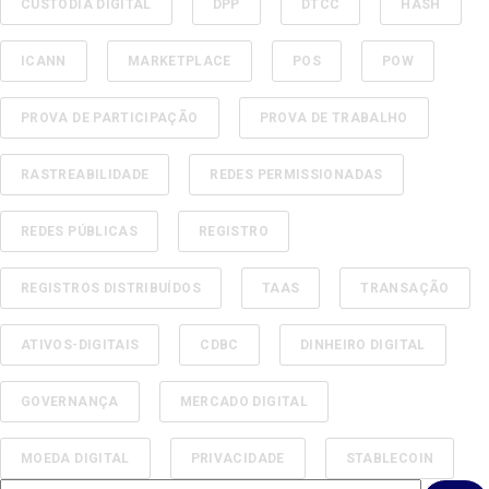
CUSTÓDIA DIGITAL
DPP
DTCC
HASH
ICANN
MARKETPLACE
POS
POW
PROVA DE PARTICIPAÇÃO
PROVA DE TRABALHO
RASTREABILIDADE
REDES PERMISSIONADAS
REDES PÚBLICAS
REGISTRO
REGISTROS DISTRIBUÍDOS
TAAS
TRANSAÇÃO
ATIVOS-DIGITAIS
CDBC
DINHEIRO DIGITAL
GOVERNANÇA
MERCADO DIGITAL
MOEDA DIGITAL
PRIVACIDADE
STABLECOIN
Este é um campo de pesquisa com recurso de sugestão automática 