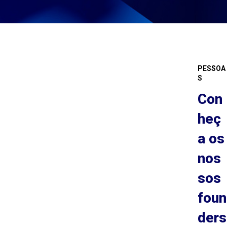
PESSOA
S
Con
heç
a os
nos
sos
foun
ders