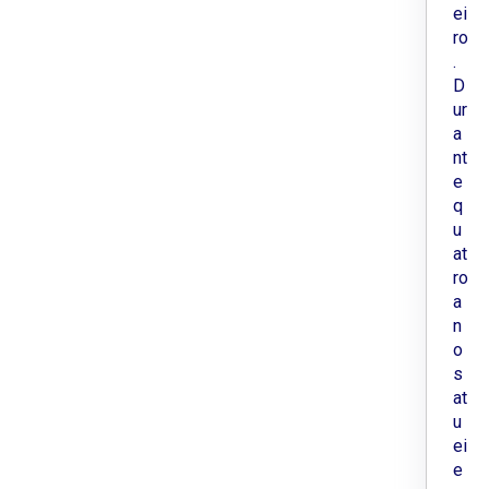
ei
ro
.
D
ur
a
nt
e
q
u
at
ro
a
n
o
s
at
u
ei
e