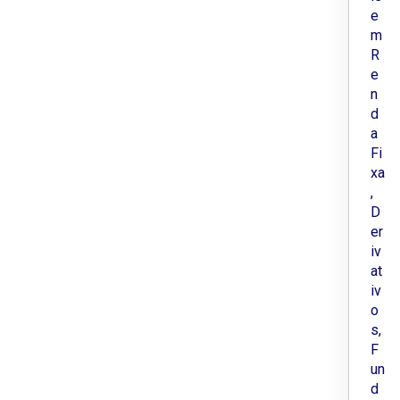
e
m
R
e
n
d
a
Fi
xa
,
D
er
iv
at
iv
o
s,
F
un
d