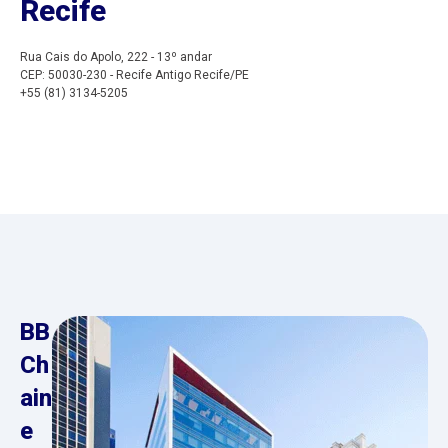
Recife
Rua Cais do Apolo, 222 - 13º andar
CEP: 50030-230 - Recife Antigo Recife/PE
+55 (81) 3134-5205
BB
Ch
ain
e