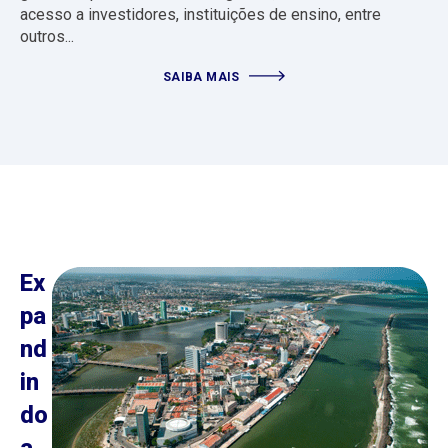
acesso a investidores, instituições de ensino, entre
outros...
SAIBA MAIS
Ex
pa
nd
in
do