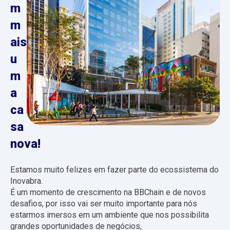
m
m
ais
u
m
a
ca
sa
nova!
Estamos muito felizes em fazer parte do ecossistema do
Inovabra.
É um momento de crescimento na BBChain e de novos
desafios, por isso vai ser muito importante para nós
estarmos imersos em um ambiente que nos possibilita
grandes oportunidades de negócios,