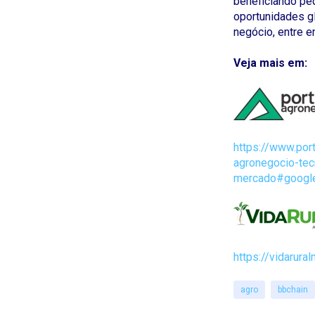
beneficiando pe
oportunidades g
negócio, entre 
Veja mais em:
https://www.por
agronegocio-tec
mercado#google
https://vidarur
agro
bbchain