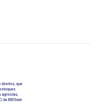
 direitos, que
 estoques
 agrícolas,
EO da BBChain.