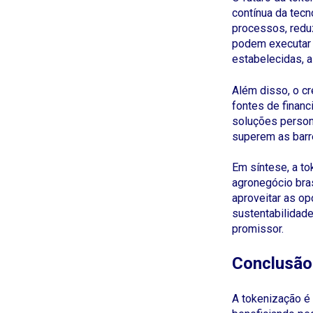
contínua da tecn
processos, redu
podem executar 
estabelecidas, 
Além disso, o c
fontes de finan
soluções person
superem as barre
Em síntese, a t
agronegócio bra
aproveitar as op
sustentabilidade
promissor.
Conclusão
A tokenização é