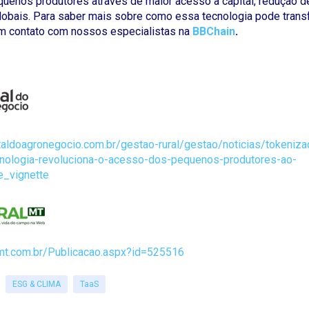
quenos produtores através de maior acesso a capital, redução d
lobais. Para saber mais sobre como essa tecnologia pode trans
em contato com nossos especialistas na
BBChain
.
taldoagronegocio.com.br/gestao-rural/gestao/noticias/tokeniza
nologia-revoluciona-o-acesso-dos-pequenos-produtores-ao-
_vignette
almt.com.br/Publicacao.aspx?id=525516
ESG & CLIMA
TaaS