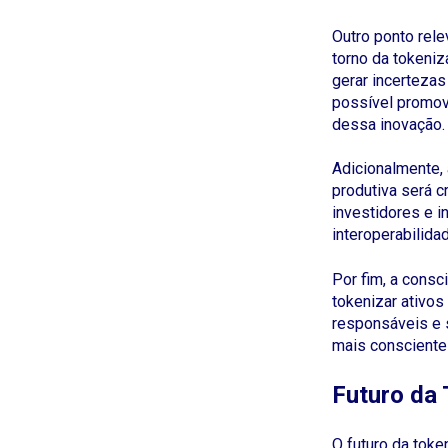
Outro ponto rele
torno da tokeni
gerar incerteza
possível promov
dessa inovação.
Adicionalmente, 
produtiva será c
investidores e i
interoperabilida
Por fim, a consc
tokenizar ativos
responsáveis e s
mais conscientes
Futuro da
O futuro da tok