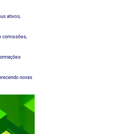
us ativos,
 e comissões,
nformações
ferecendo novas