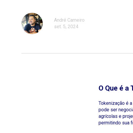
André Carneiro
set. 5, 2024
O Que é a
Tokenização é a 
pode ser negocia
agrícolas e proj
permitindo sua f