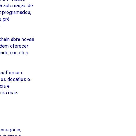
r a automação de
ez programados,
 pré-
.
chain abre novas
odem oferecer
indo que eles
ansformar o
 os desafios e
cia e
turo mais
ronegócio,