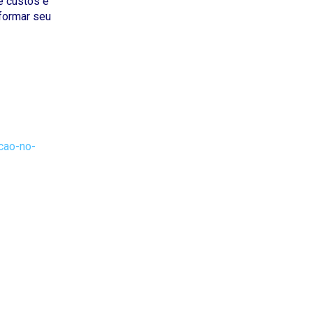
e custos e
formar seu
cao-no-