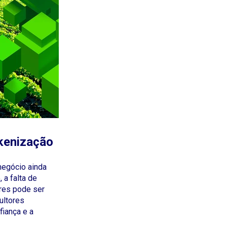
kenização
negócio ainda
 a falta de
res pode ser
ultores
iança e a