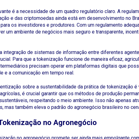
vante é a necessidade de um quadro regulatório claro. A regul
zação e das criptomoedas ainda está em desenvolvimento no Bra
s para os investidores e produtores. Com um regulamento adequa
er um ambiente de negócios mais seguro e transparente, incent
a integração de sistemas de informação entre diferentes agent
rucial. Para que a tokenização funcione de maneira eficaz, agricul
ntermediários precisam operar em plataformas digitais que possi
de e a comunicação em tempo real.
ientização sobre a sustentabilidade da prática de tokenização é v
 agrícolas, é crucial garantir que os métodos de produção perm
ustentáveis, respeitando o meio ambiente. Isso não apenas atra
, mas também eleva o padrão do agronegócio brasileiro no cená
 Tokenização no Agronegócio
enização no agronegócio promete ser ainda mais empolgante co