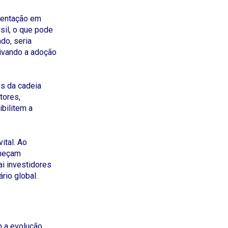
amentação em
sil, o que pode
do, seria
ivando a adoção
es da cadeia
tores,
bilitem a
ital. Ao
aneçam
i investidores
rio global.
m a evolução